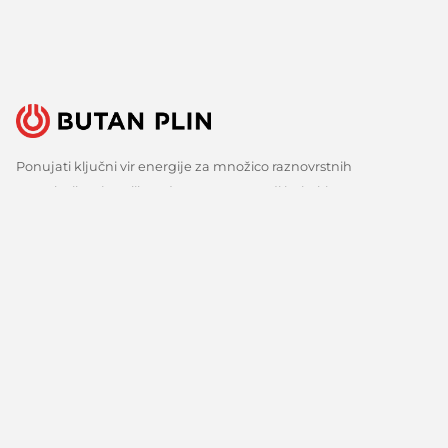
Ponujati ključni vir energije za množico raznovrstnih
uporabnikov je velika odgovornost, a tudi izziv, ki ga s ponosom
sprejemamo. Zato nenehno iščemo boljše načine, spremljamo
razvoj tehnologij in razvijamo inovativne odgovore za vse ključne
potrebe naših strank. Predvsem pa veliko poslušamo, zbiramo
mnenja in upoštevamo predloge. Vsak dan, že več kot 150 let.
Sledite nam
Facebook
Linkedin
Youtube
O nas