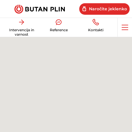
Naročite jeklenko
Op
Intervencija in
Reference
Kontakti
me
varnost