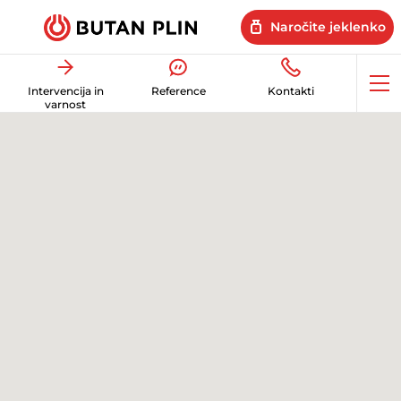
Naročite jeklenko
Op
Intervencija in
Reference
Kontakti
me
varnost