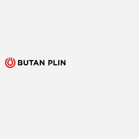
Ponujati ključni vir energije za množico raznovrstnih
uporabnikov je velika odgovornost, a tudi izziv, ki ga s ponosom
sprejemamo. Zato nenehno iščemo boljše načine, spremljamo
razvoj tehnologij in razvijamo inovativne odgovore za vse ključne
potrebe naših strank. Predvsem pa veliko poslušamo, zbiramo
mnenja in upoštevamo predloge. Vsak dan, že več kot 150 let.
Sledite nam
Facebook
Linkedin
Youtube