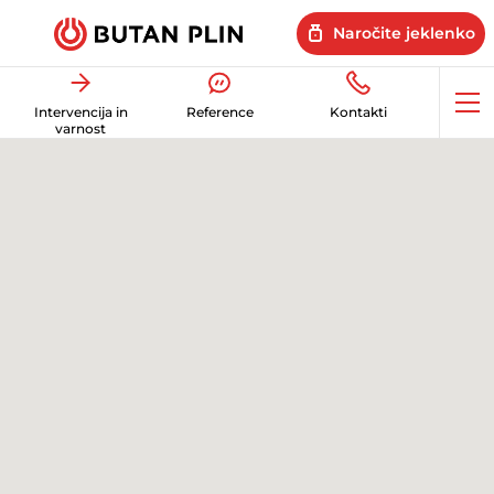
Naročite jeklenko
Op
Intervencija in
Reference
Kontakti
me
varnost