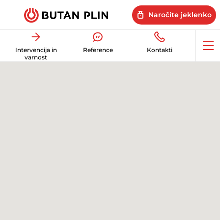
Naročite jeklenko
Op
Intervencija in
Reference
Kontakti
me
varnost