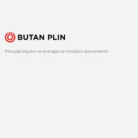
Ponujati ključni vir energije za množico raznovrstnih
uporabnikov je velika odgovornost, a tudi izziv, ki ga s ponosom
sprejemamo. Zato nenehno iščemo boljše načine, spremljamo
razvoj tehnologij in razvijamo inovativne odgovore za vse ključne
potrebe naših strank. Predvsem pa veliko poslušamo, zbiramo
mnenja in upoštevamo predloge. Vsak dan, že več kot 150 let.
Sledite nam
Facebook
Linkedin
Youtube
O nas