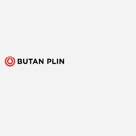
Ponujati ključni vir energije za množico raznovrstnih
uporabnikov je velika odgovornost, a tudi izziv, ki ga s ponosom
sprejemamo. Zato nenehno iščemo boljše načine, spremljamo
razvoj tehnologij in razvijamo inovativne odgovore za vse ključne
potrebe naših strank. Predvsem pa veliko poslušamo, zbiramo
mnenja in upoštevamo predloge. Vsak dan, že več kot 150 let.
Sledite nam
Facebook
Linkedin
Youtube