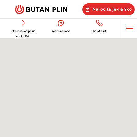
Naročite jeklenko
Op
Intervencija in
Reference
Kontakti
me
varnost