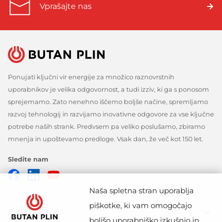
Vprašajte nas
Ponujati ključni vir energije za množico raznovrstnih
uporabnikov je velika odgovornost, a tudi izziv, ki ga s ponosom
sprejemamo. Zato nenehno iščemo boljše načine, spremljamo
razvoj tehnologij in razvijamo inovativne odgovore za vse ključne
potrebe naših strank. Predvsem pa veliko poslušamo, zbiramo
mnenja in upoštevamo predloge. Vsak dan, že več kot 150 let.
Sledite nam
Facebook
Linkedin
Youtube
Naša spletna stran uporablja
piškotke, ki vam omogočajo
O nas
boljšo uporabniško izkušnjo in