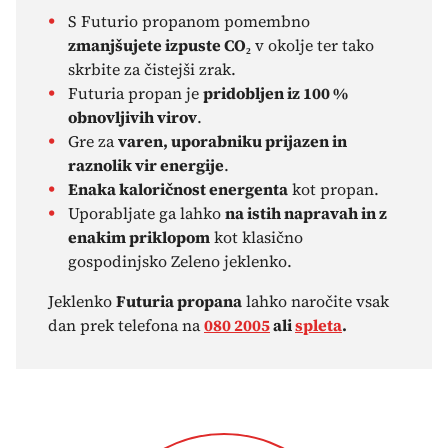
S Futurio propanom pomembno
zmanjšujete izpuste CO₂
v okolje ter tako
skrbite za čistejši zrak.
Futuria propan je
pridobljen iz 100 %
obnovljivih virov
.
Gre za
v
aren, uporabniku prijazen in
raznolik vir energije
.
Enaka kaloričnost energenta
kot propan.
Uporabljate ga lahko
na istih napravah in z
enakim priklopom
kot klasično
gospodinjsko Zeleno jeklenko.
Jeklenko
Futuria propana
lahko naročite vsak
dan prek telefona na
080 2005
ali
spleta
.