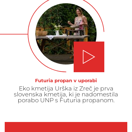
Play video
Futuria propan v uporabi
Eko kmetija Urška iz Zreč je prva
slovenska kmetija, ki je nadomestila
porabo UNP s Futuria propanom.