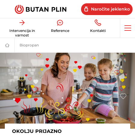
Naročite jeklenko
Op
Intervencija in
Reference
Kontakti
me
varnost
Biopropan
Biopropan, okolju prijazna izbira | Butan plin
Butan
plin
|
Energetske
rešitve
za
dom
in
posel
OKOLJU PRIJAZNO