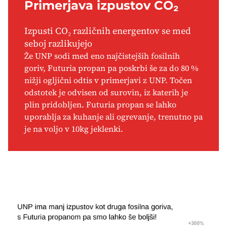
Primerjava izpustov CO₂
Izpusti CO₂ različnih energentov se med
seboj razlikujejo
Že UNP sodi med eno najčistejših fosilnih
goriv, Futuria propan pa poskrbi še za do 80 %
nižji ogljični odtis v primerjavi z UNP. Točen
odstotek je odvisen od surovin, iz katerih je
plin pridobljen. Futuria propan se lahko
uporablja za kuhanje ali ogrevanje, trenutno pa
je na voljo v 10kg jeklenki.