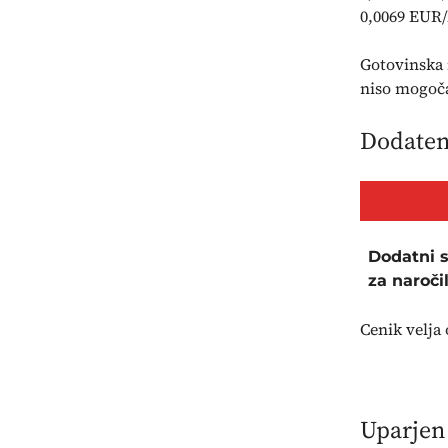
0,0069 EUR/l
Gotovinska 
niso mogoč
Dodaten 
Dodatni 
za naroči
Cenik velja 
Uparjen