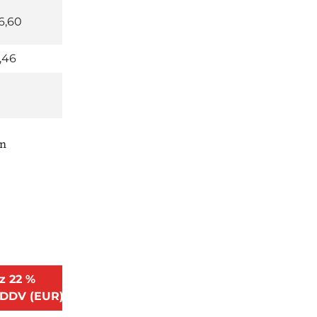
6,60
,46
in
z 22 %
DDV (EUR)