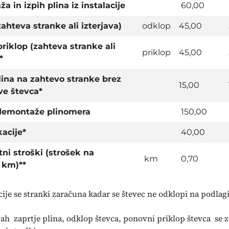
 in izpih plina iz instalacije
60,00
ahteva stranke ali izterjava)
odklop
45,00
riklop (zahteva stranke ali
priklop
45,00
*
lina na zahtevo stranke brez
15,00
ve števca*
emontaže plinomera
150,00
kacije*
40,00
ni stroški (strošek na
km
0,70
 km)**
cije se stranki zaračuna kadar se števec ne odklopi na podlag
vah zaprtje plina, odklop števca, ponovni priklop števca se 