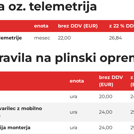
a oz. telemetrija
enota
brez DDV (EUR)
z 22 % DD
lemetrije
mesec
22,00
26,84
avila na plinski opre
brez DDV
z
enota
(EUR)
(
ura
20,00
2
varilec z mobilno
ura
24,00
2
o
ija monterja
ura
24,00
2