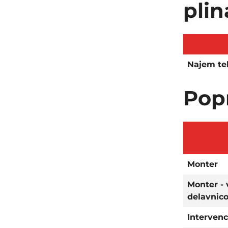
plin
Najem te
Popr
Monter
Monter - 
delavnic
Intervenc