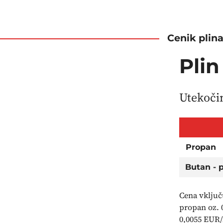
Cenik plin
Plin
Utekočin
P
ropan
B
utan - 
Cena vključ
propan oz. 
0,0055 EUR/