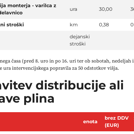
ija monterja - varilca z
ura
30,00
3
delavnico
ni stroški
km
0,38
0
dejanski
stroški
ega časa (pred 8. uro in po 16. uri ter ob sobotah, nedeljah 
e ura intervencijskega popravila za 50 odstotkov višja.
vitev distribucije ali
ave plina
brez DDV
enota
(EUR)