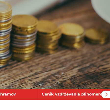
ohramov
Cenik vzdrževanja plinomerov