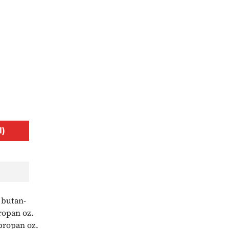
l)
 butan-
ropan oz.
propan oz.