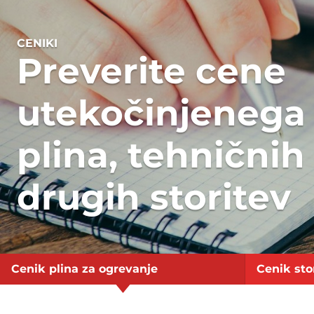
CENIKI
Preverite cene
utekočinjenega
plina, tehničnih
drugih storitev
Cenik plina za ogrevanje
Cenik sto