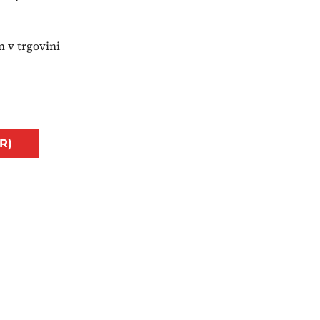
n v trgovini
R)