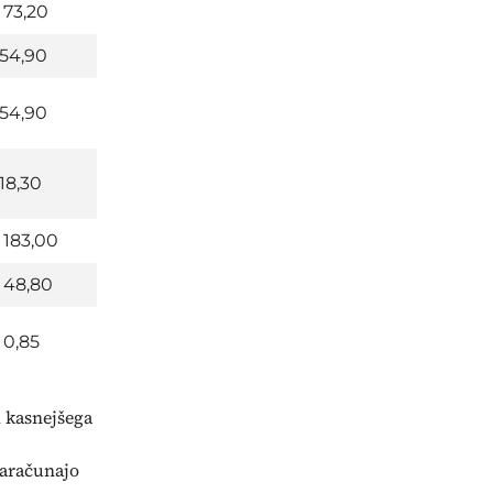
73,20
54,90
54,90
18,30
183,00
48,80
0,85
i kasnejšega
zaračunajo