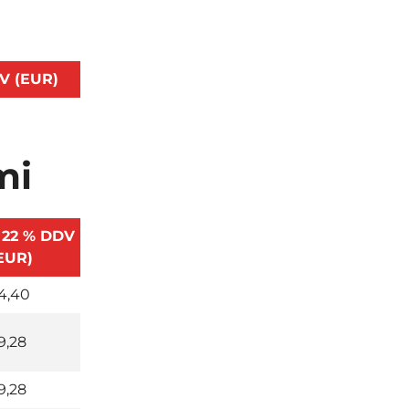
V (EUR)
mi
 22 % DDV
EUR)
4,40
9,28
9,28