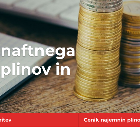
 naftnega
 plinov in
ritev
Cenik najemnin plin