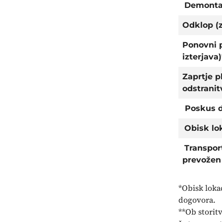
Demontaža
Odklop (z
Ponovni p
izterjava)
Zaprtje p
odstranit
Poskus d
Obisk lo
Transport
prevožen
*Obisk loka
dogovora.
**Ob storit