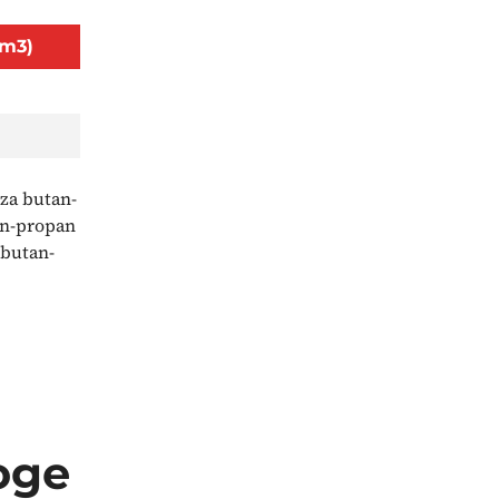
/m3)
za butan-
an-propan
 butan-
oge