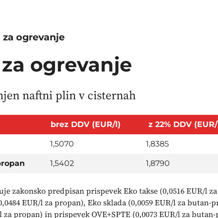
a za ogrevanje
 za ogrevanje
jen naftni plin v cisternah
brez DDV (EUR/l)
z 22% DDV (EUR/
1,5070
1,8385
propan
1,5402
1,8790
uje zakonsko predpisan prispevek Eko takse (0,0516 EUR/l za
0,0484 EUR/l za propan), Eko sklada (0,0059 EUR/l za butan-p
l za propan) in prispevek OVE+SPTE (0,0073 EUR/l za butan-