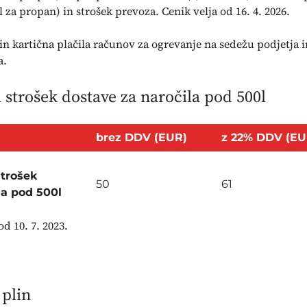
 za propan) in strošek prevoza. Cenik velja od 16. 4. 2026.
in kartična plačila računov za ogrevanje na sedežu podjetja i
a.
strošek dostave za naročila pod 500l
brez DDV (EUR)
z 22% DDV (EU
strošek
50
61
la pod 500l
od 10. 7. 2023.
 plin