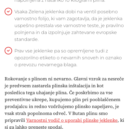
napolnjena z natanko 10 kilogrami plina.
Vsaka Zelena jeklenka dobi na ventil posebno
varnostno folijo, ki vam zagotavlja, da je jeklenka
uspešno prestala vse varnostne teste, je pravilno
polnjena in da izpolnjuje zahtevane evropske
standarde.
Prav vse jeklenke pa so opremljene tudi z
opozorilno etiketo o nevarnih snoveh in oznako
o prevozu nevarnega blaga.
Rokovanje s plinom ni nevarno. Glavni vzrok za nesreče
je predvsem zastarela plinska inštalacija in kot
posledica tega uhajanje plina. Če poskrbimo za vse
preventivne ukrepe, kupujemo plin pri pooblaščenem
prodajalcu in redno vzdržujemo plinsko napeljavo, je
vsak strah popolnoma odveč. V Butan plinu smo
pripravili
Varnostni vodič o uporabi plinske jeklenke
, ki
si ga lahko preneste spodaj.