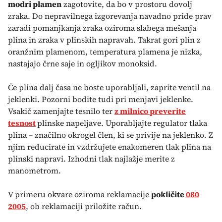
modri plamen
zagotovite, da bo v prostoru dovolj
zraka. Do nepravilnega izgorevanja navadno pride prav
zaradi pomanjkanja zraka oziroma slabega mešanja
plina in zraka v plinskih napravah. Takrat gori plin z
oranžnim plamenom, temperatura plamena je nizka,
nastajajo črne saje in ogljikov monoksid.
Če plina dalj časa ne boste uporabljali, zaprite ventil na
jeklenki. Pozorni bodite tudi pri menjavi jeklenke.
Vsakič zamenjajte tesnilo ter
z milnico preverite
tesnost
plinske napeljave. Uporabljajte regulator tlaka
plina – značilno okrogel člen, ki se privije na jeklenko. Z
njim reducirate in vzdržujete enakomeren tlak plina na
plinski napravi. Izhodni tlak najlažje merite z
manometrom.
V primeru okvare oziroma reklamacije
pokličite
080
2005
, ob reklamaciji priložite račun.