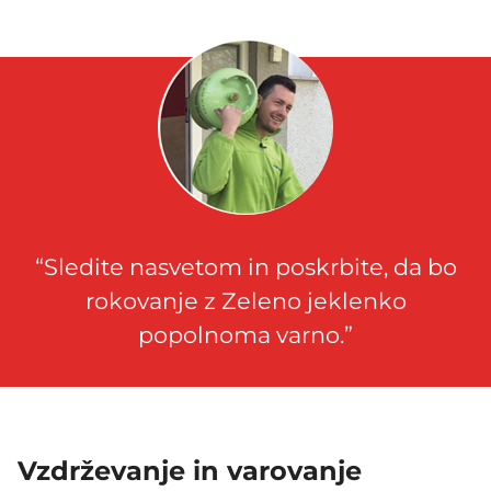
“Sledite nasvetom in poskrbite, da bo
rokovanje z Zeleno jeklenko
popolnoma varno.”
Vzdrževanje in varovanje