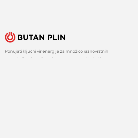
Ponujati ključni vir energije za množico raznovrstnih
uporabnikov je velika odgovornost, a tudi izziv, ki ga s ponosom
sprejemamo. Zato nenehno iščemo boljše načine, spremljamo
razvoj tehnologij in razvijamo inovativne odgovore za vse ključne
potrebe naših strank. Predvsem pa veliko poslušamo, zbiramo
mnenja in upoštevamo predloge. Vsak dan, že več kot 150 let.
Sledite nam
Facebook
Linkedin
Youtube
O nas