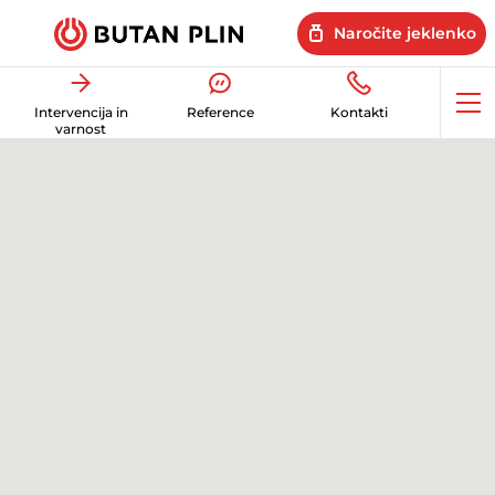
Naročite jeklenko
Op
Intervencija in
Reference
Kontakti
me
varnost