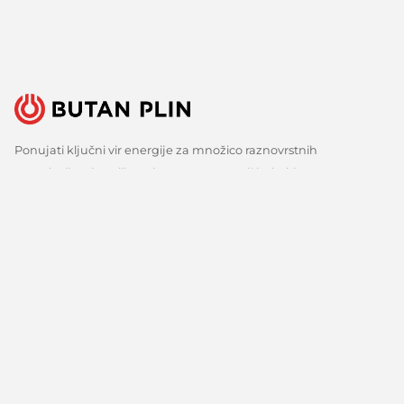
Ponujati ključni vir energije za množico raznovrstnih
uporabnikov je velika odgovornost, a tudi izziv, ki ga s ponosom
sprejemamo. Zato nenehno iščemo boljše načine, spremljamo
razvoj tehnologij in razvijamo inovativne odgovore za vse ključne
potrebe naših strank. Predvsem pa veliko poslušamo, zbiramo
mnenja in upoštevamo predloge. Vsak dan, že več kot 150 let.
Sledite nam
Facebook
Linkedin
Youtube
O nas