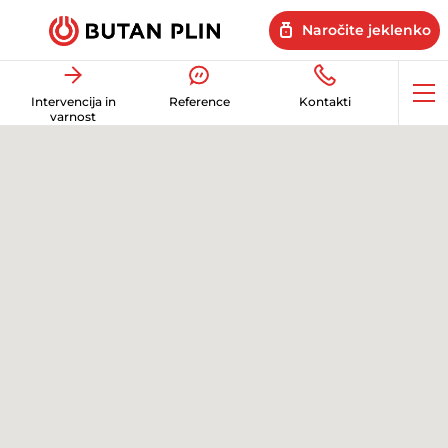
Naročite jeklenko
Op
Intervencija in
Reference
Kontakti
me
varnost