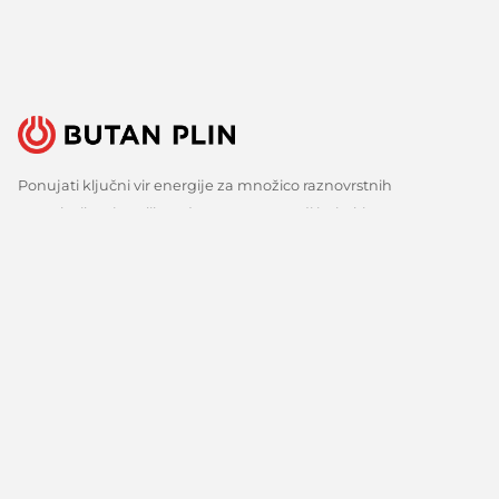
Ponujati ključni vir energije za množico raznovrstnih
uporabnikov je velika odgovornost, a tudi izziv, ki ga s ponosom
sprejemamo. Zato nenehno iščemo boljše načine, spremljamo
razvoj tehnologij in razvijamo inovativne odgovore za vse ključne
potrebe naših strank. Predvsem pa veliko poslušamo, zbiramo
mnenja in upoštevamo predloge. Vsak dan, že več kot 150 let.
Sledite nam
Facebook
Linkedin
Youtube
O nas