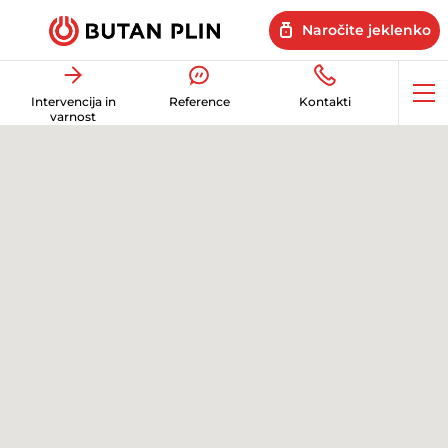
Naročite jeklenko
Op
Intervencija in
Reference
Kontakti
me
varnost