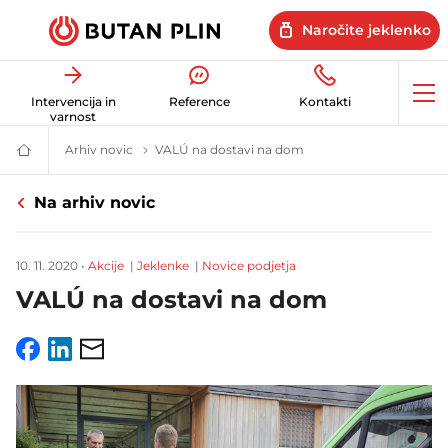
Naročite jeklenko
Op
Intervencija in
Reference
Kontakti
me
varnost
Arhiv novic
Novice in uporabni nasveti | Butan plin
VALÚ na dostavi na dom
Butan
plin
|
Na arhiv novic
Energetske
rešitve
za
dom
10. 11. 2020
•
Akcije
|
Jeklenke
|
Novice podjetja
in
posel
VALÚ na dostavi na dom
Facebook
LinkedIn
Email