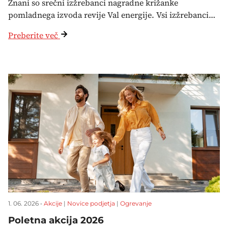
Znani so srečni izžrebanci nagradne križanke
pomladnega izvoda revije Val energije. Vsi izžrebanci…
Preberite več
1. 06. 2026 •
Akcije
|
Novice podjetja
|
Ogrevanje
Poletna akcija 2026