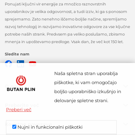
Ponujati ključni vir energije za množico raznovrstnih
uporabnikov je velika odgovornost, a tudi izziv, ki ga s ponosom
sprejemamo. Zato nenehno iščemo boljše načine, spremljamo
razvoj tehnologij in razvijamo inovativne odgovore za vse ključne
potrebe naših strank. Predvsem pa veliko poslušamo, zbiramo
mnenja in upoštevamo predloge. Vsak dan, že več kot 150 let.
Sledite nam
Facebook
Linkedin
Youtube
Naša spletna stran uporablja
piškotke, ki vam omogočajo
O nas
boljšo uporabniško izkušnjo in
delovanje spletne strani.
Preberite več
Preberi več
Koristne povezave
Nujni in funkcionalni piškotki