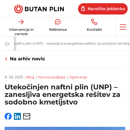
Naročite jeklenko
Op
Intervencija in
Reference
Kontakti
me
varnost
e in uporabni nasveti | Butan plin
očinjen naftni plin (UNP) – zanesljiva energetska rešitev za sodobno kmetij
Butan
plin
|
Na arhiv novic
Energetske
rešitve
za
dom
8. 09. 2025
•
Blog
|
Novice podjetja
|
Ogrevanje
in
posel
Utekočinjen naftni plin (UNP) –
zanesljiva energetska rešitev za
sodobno kmetijstvo
Facebook
LinkedIn
Email