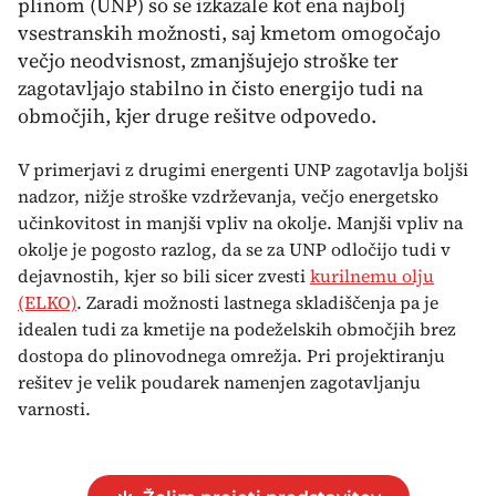
plinom (UNP) so se izkazale kot ena najbolj
vsestranskih možnosti, saj kmetom omogočajo
večjo neodvisnost, zmanjšujejo stroške ter
zagotavljajo stabilno in čisto energijo tudi na
območjih, kjer druge rešitve odpovedo.
V primerjavi z drugimi energenti UNP zagotavlja boljši
nadzor, nižje stroške vzdrževanja, večjo energetsko
učinkovitost in manjši vpliv na okolje. Manjši vpliv na
okolje je pogosto razlog, da se za UNP odločijo tudi v
dejavnostih, kjer so bili sicer zvesti
kurilnemu olju
(ELKO)
. Zaradi možnosti lastnega skladiščenja pa je
idealen tudi za kmetije na podeželskih območjih brez
dostopa do plinovodnega omrežja. Pri projektiranju
rešitev je velik poudarek namenjen zagotavljanju
varnosti.