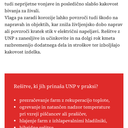
tudi neprijetne vonjave in posledično slabšo kakovost
bivanja za živali.
Vlaga pa zaradi korozije lahko povzroči tudi škodo na
napravah in objektih, kar zniža življenjsko dobo naprav
ali povzroči kratek stik v električni napeljavi. Rešitve z
UNP s zanesljive in učinkovite in na dolgi rok kmeta
razbremenijo dodatnega dela in stroškov ter izboljšajo
kakovost izdelka.
Rešitve, ki jih prinaša UNP v praksi?
prezračevanje farm z rekuperacijo toplote,
ogrevanje in natančen nadzor temperature
pri vzreji piščancev ali prašičev,
hlajenje farm z izhlapevalnimi hladilniki,
hibridne rešitve,