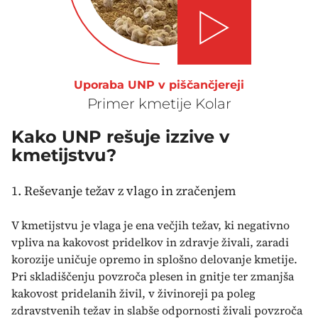
Play video
Uporaba UNP v piščančjereji
Primer kmetije Kolar
Kako UNP rešuje izzive v
kmetijstvu?
1. Reševanje težav z vlago in zračenjem
V kmetijstvu je vlaga je ena večjih težav, ki negativno
vpliva na kakovost pridelkov in zdravje živali, zaradi
korozije uničuje opremo in splošno delovanje kmetije.
Pri skladiščenju povzroča plesen in gnitje ter zmanjša
kakovost pridelanih živil, v živinoreji pa poleg
zdravstvenih težav in slabše odpornosti živali povzroča