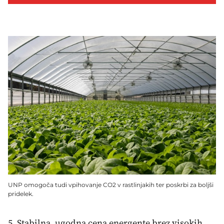
UNP omogoča tudi vpihovanje CO2 v rastlinjakih ter poskrbi za boljši
pridelek.
5. Stabilna, ugodna cena energente brez visokih