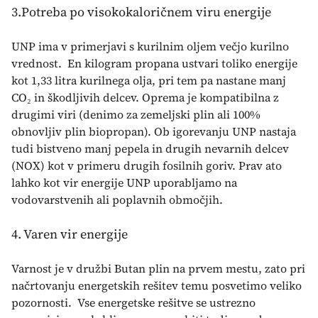
3.Potreba po visokokaloričnem viru energije
UNP ima v primerjavi s kurilnim oljem večjo kurilno
vrednost. En kilogram propana ustvari toliko energije
kot 1,33 litra kurilnega olja, pri tem pa nastane manj
CO₂ in škodljivih delcev. Oprema je kompatibilna z
drugimi viri (denimo za zemeljski plin ali 100%
obnovljiv plin biopropan). Ob igorevanju UNP nastaja
tudi bistveno manj pepela in drugih nevarnih delcev
(NOX) kot v primeru drugih fosilnih goriv. Prav ato
lahko kot vir energije UNP uporabljamo na
vodovarstvenih ali poplavnih območjih.
4. Varen vir energije
Varnost je v družbi Butan plin na prvem mestu, zato pri
načrtovanju energetskih rešitev temu posvetimo veliko
pozornosti. Vse energetske rešitve se ustrezno