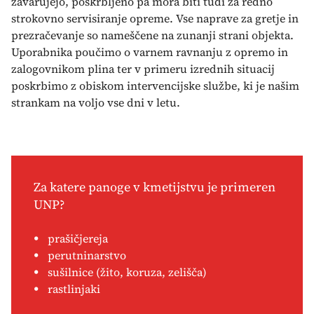
zavarujejo, poskrbljeno pa mora biti tudi za redno
strokovno servisiranje opreme. Vse naprave za gretje in
prezračevanje so nameščene na zunanji strani objekta.
Uporabnika poučimo o varnem ravnanju z opremo in
zalogovnikom plina ter v primeru izrednih situacij
poskrbimo z obiskom intervencijske službe, ki je našim
strankam na voljo vse dni v letu.
Za katere panoge v kmetijstvu je primeren
UNP?
prašičjereja
perutninarstvo
sušilnice (žito, koruza, zelišča)
rastlinjaki