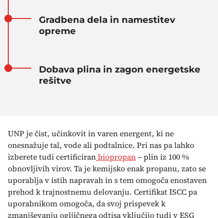
Gradbena dela in namestitev
opreme
Dobava plina in zagon energetske
rešitve
UNP je čist, učinkovit in varen energent, ki ne
onesnažuje tal, vode ali podtalnice. Pri nas pa lahko
izberete tudi certificiran
biopropan
– plin iz 100 %
obnovljivih virov. Ta je kemijsko enak propanu, zato se
uporablja v istih napravah in s tem omogoča enostaven
prehod k trajnostnemu delovanju. Certifikat ISCC pa
uporabnikom omogoča, da svoj prispevek k
zmanjševanju ogljičnega odtisa vključijo tudi v ESG