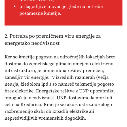
prilagodljive inovacije glede na potrebe
posamezne kmetije.
2. Potreba po premičnem viru energije za
energetsko neodvisnost
Ker so kmetije pogosto na odročnejših lokacijah brez
dostopa do zemeljskega plina in omejeno električno
infrastrukturo, je pomembna rešitev premičen,
zanesljiv vir energije. V izrednih razmerah (večja
neurja, žledolom ipd.) so namreč te kmetije pogosto
brez elektrike. Energetske rešitve z UNP uporabniku
omogočajo neodvisnost. UNP dostavimo kamorkoli –
celo na Kredarico. Kmetje se tako z ustrezno zalogo
razbremenijo skrbi ob izpadih elektrike ali
nepredvidljivih vremenskih dogodkih.