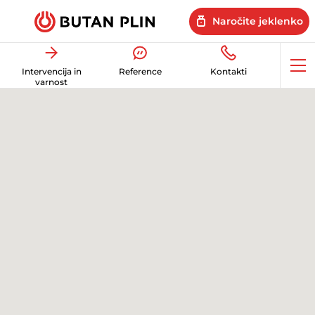
Naročite jeklenko
Op
Intervencija in
Reference
Kontakti
me
varnost