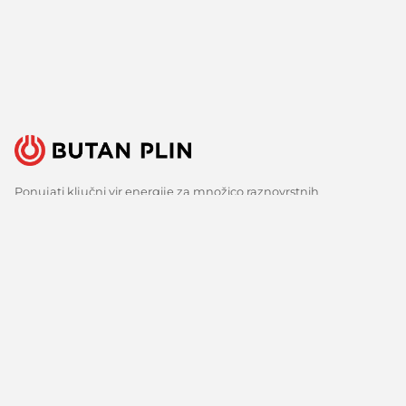
Ponujati ključni vir energije za množico raznovrstnih
uporabnikov je velika odgovornost, a tudi izziv, ki ga s ponosom
sprejemamo. Zato nenehno iščemo boljše načine, spremljamo
razvoj tehnologij in razvijamo inovativne odgovore za vse ključne
potrebe naših strank. Predvsem pa veliko poslušamo, zbiramo
mnenja in upoštevamo predloge. Vsak dan, že več kot 150 let.
Sledite nam
Facebook
Linkedin
Youtube