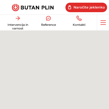
Naročite jeklenko
Op
Intervencija in
Reference
Kontakti
me
varnost