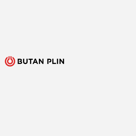
Ponujati ključni vir energije za množico raznovrstnih
uporabnikov je velika odgovornost, a tudi izziv, ki ga s ponosom
sprejemamo. Zato nenehno iščemo boljše načine, spremljamo
razvoj tehnologij in razvijamo inovativne odgovore za vse ključne
potrebe naših strank. Predvsem pa veliko poslušamo, zbiramo
mnenja in upoštevamo predloge. Vsak dan, že več kot 150 let.
Sledite nam
Facebook
Linkedin
Youtube