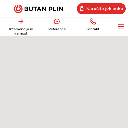
Naročite jeklenko
Op
Intervencija in
Reference
Kontakti
me
varnost