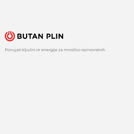
Ponujati ključni vir energije za množico raznovrstnih
uporabnikov je velika odgovornost, a tudi izziv, ki ga s ponosom
sprejemamo. Zato nenehno iščemo boljše načine, spremljamo
razvoj tehnologij in razvijamo inovativne odgovore za vse ključne
potrebe naših strank. Predvsem pa veliko poslušamo, zbiramo
mnenja in upoštevamo predloge. Vsak dan, že več kot 150 let.
Sledite nam
Facebook
Linkedin
Youtube
O nas