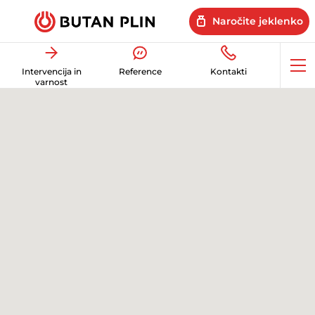
Naročite jeklenko
Op
Intervencija in
Reference
Kontakti
me
varnost