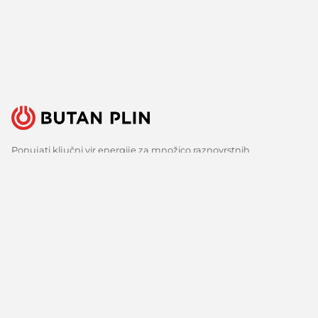
Ponujati ključni vir energije za množico raznovrstnih
uporabnikov je velika odgovornost, a tudi izziv, ki ga s ponosom
sprejemamo. Zato nenehno iščemo boljše načine, spremljamo
razvoj tehnologij in razvijamo inovativne odgovore za vse ključne
potrebe naših strank. Predvsem pa veliko poslušamo, zbiramo
mnenja in upoštevamo predloge. Vsak dan, že več kot 150 let.
Sledite nam
Facebook
Linkedin
Youtube