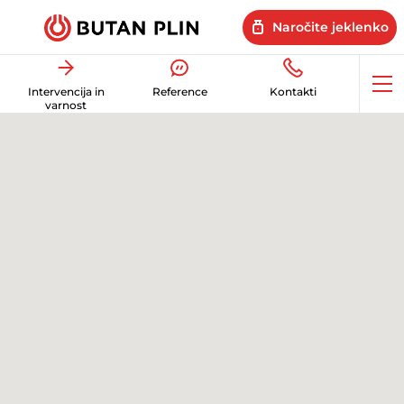
Naročite jeklenko
Op
Intervencija in
Reference
Kontakti
me
varnost