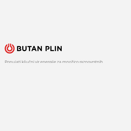
Ponujati ključni vir energije za množico raznovrstnih
uporabnikov je velika odgovornost, a tudi izziv, ki ga s ponosom
sprejemamo. Zato nenehno iščemo boljše načine, spremljamo
razvoj tehnologij in razvijamo inovativne odgovore za vse ključne
potrebe naših strank. Predvsem pa veliko poslušamo, zbiramo
mnenja in upoštevamo predloge. Vsak dan, že več kot 150 let.
Sledite nam
Facebook
Linkedin
Youtube