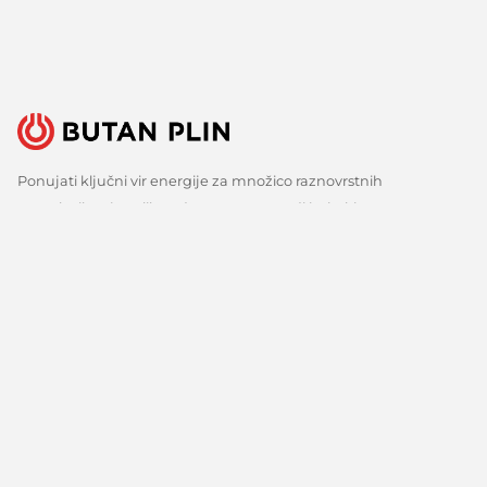
Ponujati ključni vir energije za množico raznovrstnih
uporabnikov je velika odgovornost, a tudi izziv, ki ga s ponosom
sprejemamo. Zato nenehno iščemo boljše načine, spremljamo
razvoj tehnologij in razvijamo inovativne odgovore za vse ključne
potrebe naših strank. Predvsem pa veliko poslušamo, zbiramo
mnenja in upoštevamo predloge. Vsak dan, že več kot 150 let.
Sledite nam
Facebook
Linkedin
Youtube
O nas