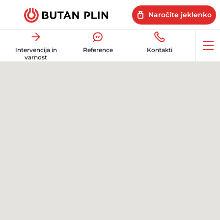
Naročite jeklenko
Op
Intervencija in
Reference
Kontakti
me
varnost