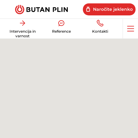
Naročite jeklenko
Op
Intervencija in
Reference
Kontakti
me
varnost