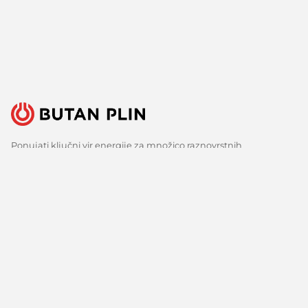
Ponujati ključni vir energije za množico raznovrstnih
uporabnikov je velika odgovornost, a tudi izziv, ki ga s ponosom
sprejemamo. Zato nenehno iščemo boljše načine, spremljamo
razvoj tehnologij in razvijamo inovativne odgovore za vse ključne
potrebe naših strank. Predvsem pa veliko poslušamo, zbiramo
mnenja in upoštevamo predloge. Vsak dan, že več kot 150 let.
Sledite nam
Facebook
Linkedin
Youtube