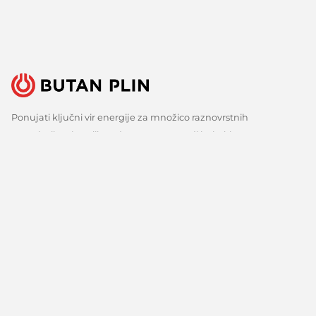
Ponujati ključni vir energije za množico raznovrstnih
uporabnikov je velika odgovornost, a tudi izziv, ki ga s ponosom
sprejemamo. Zato nenehno iščemo boljše načine, spremljamo
razvoj tehnologij in razvijamo inovativne odgovore za vse ključne
potrebe naših strank. Predvsem pa veliko poslušamo, zbiramo
mnenja in upoštevamo predloge. Vsak dan, že več kot 150 let.
Sledite nam
Facebook
Linkedin
Youtube
O nas