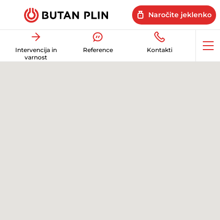
Naročite jeklenko
Op
Intervencija in
Reference
Kontakti
me
varnost