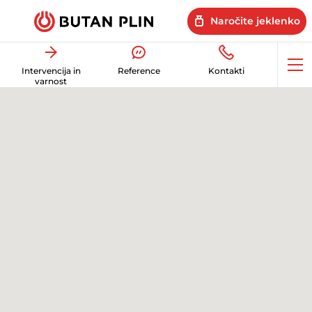
Naročite jeklenko
Op
Intervencija in
Reference
Kontakti
me
varnost