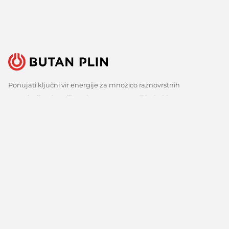
Ponujati ključni vir energije za množico raznovrstnih
uporabnikov je velika odgovornost, a tudi izziv, ki ga s ponosom
sprejemamo. Zato nenehno iščemo boljše načine, spremljamo
razvoj tehnologij in razvijamo inovativne odgovore za vse ključne
potrebe naših strank. Predvsem pa veliko poslušamo, zbiramo
mnenja in upoštevamo predloge. Vsak dan, že več kot 150 let.
Sledite nam
Facebook
Linkedin
Youtube
O nas