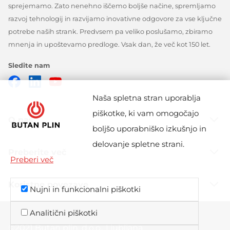
sprejemamo. Zato nenehno iščemo boljše načine, spremljamo
razvoj tehnologij in razvijamo inovativne odgovore za vse ključne
potrebe naših strank. Predvsem pa veliko poslušamo, zbiramo
mnenja in upoštevamo predloge. Vsak dan, že več kot 150 let.
Sledite nam
Facebook
Linkedin
Youtube
Naša spletna stran uporablja
piškotke, ki vam omogočajo
O nas
boljšo uporabniško izkušnjo in
delovanje spletne strani.
Preberite več
Preberi več
Koristne povezave
Nujni in funkcionalni piškotki
Analitični piškotki
©2021 Butan plin, d.o.o., Ljubljana