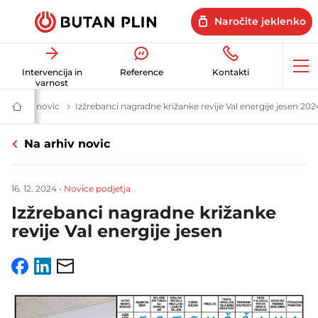
Naročite jeklenko
Op
Intervencija in
Reference
Kontakti
me
varnost
Arhiv novic
Novice in uporabni nasveti | Butan plin
Izžrebanci nagradne križanke revije Val energije jesen 202
Butan
plin
|
Na arhiv novic
Energetske
rešitve
za
dom
16. 12. 2024
•
Novice podjetja
in
posel
Izžrebanci nagradne križanke
revije Val energije jesen
Facebook
LinkedIn
Email