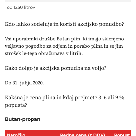
od 1250 litrov
Kdo lahko sodeluje in koristi akcijsko ponudbo?
Vsi uporabniki družbe Butan plin, ki imajo sklenjeno
veljavno pogodbo za odjem in porabo plina in se jim
strošek le-tega obračunava v litrih.
Kako dolgo je akcijska ponudba na voljo?
Do 31. julija 2020.
Kakšna je cena plina in kdaj prejmete 3, 6 ali 9 %
popusta?
Butan-propan
Naročilo
Redna cena (z DDV)
Popust