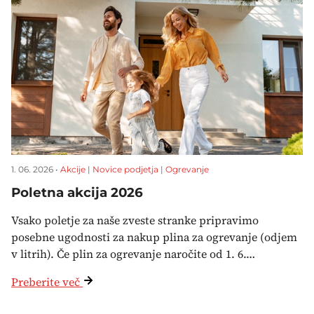
1. 06. 2026 •
Akcije
|
Novice podjetja
|
Ogrevanje
Poletna akcija 2026
Vsako poletje za naše zveste stranke pripravimo
posebne ugodnosti za nakup plina za ogrevanje (odjem
v litrih). Če plin za ogrevanje naročite od 1. 6.…
Preberite več