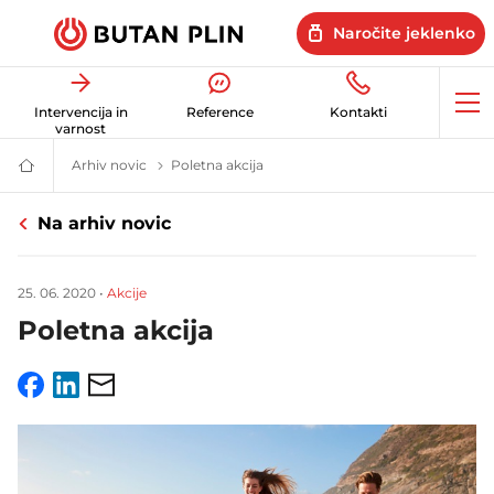
Naročite jeklenko
Op
Intervencija in
Reference
Kontakti
me
varnost
Arhiv novic
Novice in uporabni nasveti | Butan plin
Poletna akcija
Butan
plin
|
Na arhiv novic
Energetske
rešitve
za
dom
25. 06. 2020
•
Akcije
in
posel
Poletna akcija
Facebook
LinkedIn
Email