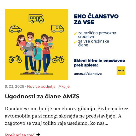
9. 03. 2026 •
Novice podjetja
|
Akcije
Ugodnosti za člane AMZS
Dandanes smo ljudje nenehno v gibanju, življenja brez
avtomobila pa si mnogi skorajda ne predstavljajo. A
zagotovo se vanj toliko raje usedemo, ko nas…
Preberite več