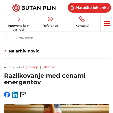
Naročite jeklenko
Op
Intervencija in
Reference
Kontakti
me
varnost
Arhiv novic
Novice in uporabni nasveti | Butan plin
Butan
plin
|
Na arhiv novic
Energetske
rešitve
za
dom
4. 03. 2024
•
Ogrevanje
|
Jeklenke
in
posel
Razlikovanje med cenami
energentov
Facebook
LinkedIn
Email