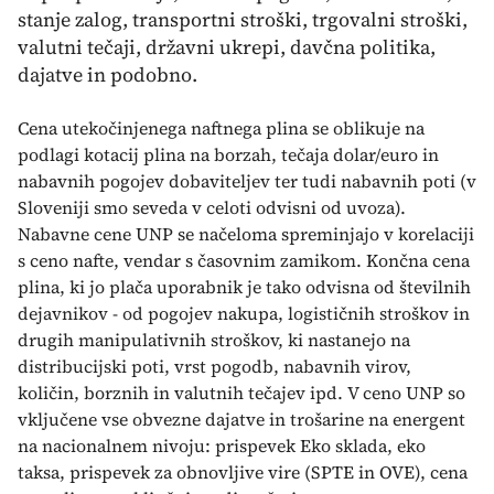
stanje zalog, transportni stroški, trgovalni stroški,
valutni tečaji, državni ukrepi, davčna politika,
dajatve in podobno.
Cena utekočinjenega naftnega plina se oblikuje na
podlagi kotacij plina na borzah, tečaja dolar/euro in
nabavnih pogojev dobaviteljev ter tudi nabavnih poti (v
Sloveniji smo seveda v celoti odvisni od uvoza).
Nabavne cene UNP se načeloma spreminjajo v korelaciji
s ceno nafte, vendar s časovnim zamikom. Končna cena
plina, ki jo plača uporabnik je tako odvisna od številnih
dejavnikov - od pogojev nakupa, logističnih stroškov in
drugih manipulativnih stroškov, ki nastanejo na
distribucijski poti, vrst pogodb, nabavnih virov,
količin, borznih in valutnih tečajev ipd. V ceno UNP so
vključene vse obvezne dajatve in trošarine na energent
na nacionalnem nivoju: prispevek Eko sklada, eko
taksa, prispevek za obnovljive vire (SPTE in OVE), cena