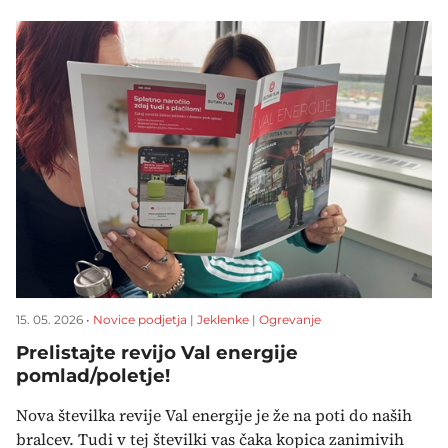
15. 05. 2026 •
Novice podjetja
|
Jeklenke
|
Ogrevanje
Prelistajte revijo Val energije
pomlad/poletje!
Nova številka revije Val energije je že na poti do naših
bralcev. Tudi v tej številki vas čaka kopica zanimivih