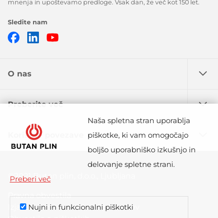
mnenja in upoštevamo predloge. Vsak dan, že več kot 150 let.
Sledite nam
Facebook
Linkedin
Youtube
O nas
Preberite več
Naša spletna stran uporablja
Koristne povezave
piškotke, ki vam omogočajo
boljšo uporabniško izkušnjo in
delovanje spletne strani.
©2021 Butan plin, d.o.o., Ljubljana
Preberi več
Pravna obvestila
Izjava o varstvu osebnih podatkov
Nujni in funkcionalni piškotki