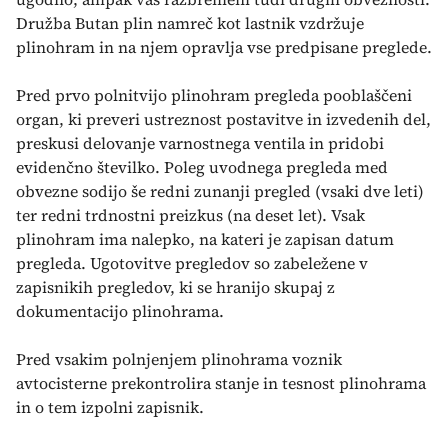
Družba Butan plin namreč kot lastnik vzdržuje
plinohram in na njem opravlja vse predpisane preglede.
Pred prvo polnitvijo plinohram pregleda pooblaščeni
organ, ki preveri ustreznost postavitve in izvedenih del,
preskusi delovanje varnostnega ventila in pridobi
evidenčno številko. Poleg uvodnega pregleda med
obvezne sodijo še redni zunanji pregled (vsaki dve leti)
ter redni trdnostni preizkus (na deset let). Vsak
plinohram ima nalepko, na kateri je zapisan datum
pregleda. Ugotovitve pregledov so zabeležene v
zapisnikih pregledov, ki se hranijo skupaj z
dokumentacijo plinohrama.
Pred vsakim polnjenjem plinohrama voznik
avtocisterne prekontrolira stanje in tesnost plinohrama
in o tem izpolni zapisnik.