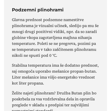
Podzemni plinohrami
Glavna prednost podzemne namestitve
plinohrama je vizualni učinek, sledijo pa mu še
mnogi drugi pozitivni vidiki, npr. da so zaradi
globine vkopa zagotavljena majhna nihanja
temperature. Poleti se ne pregreva, pozimi pa
se temperatura v tako zaščitenem plinohramu
nikoli ne spusti pod 0 °C.
Stabilna temperatura ima še dodatno prednost,
saj omogoča uporabo mešanice propan-butan.
Liter mešanice ima višjo energetsko vrednost
kot liter propana.
Želite najeti plinohram? Družba Butan plin bo
poskrbela za vsa vzdrževalna dela in opravila
preglede v skladu s predpisi ter najvišjimi
varnostnimi standardi.